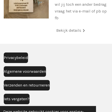
wil jij toch een ander bedrag
vraag het via e-mail of pb op
fb
Bekijk details
Privacybeleid
Algemene voorwaarden
Verzenden en retourneren
Iets vergeten?
Deze website gebruikt cookies voor analyse-