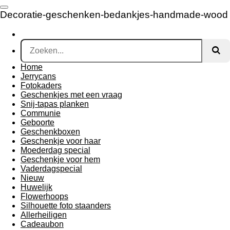
Ga
Decoratie-geschenken-bedankjes-handmade-wood
direct
naar
de
hoofdinhoud
Home
Jerrycans
Fotokaders
Geschenkjes met een vraag
Snij-tapas planken
Communie
Geboorte
Geschenkboxen
Geschenkje voor haar
Moederdag special
Geschenkje voor hem
Vaderdagspecial
Nieuw
Huwelijk
Flowerhoops
Silhouette foto staanders
Allerheiligen
Cadeaubon