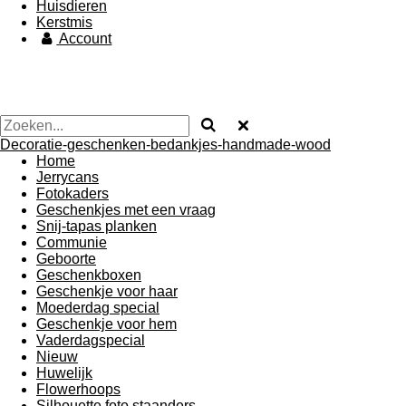
Huisdieren
Kerstmis
Account
Decoratie-geschenken-bedankjes-handmade-wood
Home
Jerrycans
Fotokaders
Geschenkjes met een vraag
Snij-tapas planken
Communie
Geboorte
Geschenkboxen
Geschenkje voor haar
Moederdag special
Geschenkje voor hem
Vaderdagspecial
Nieuw
Huwelijk
Flowerhoops
Silhouette foto staanders