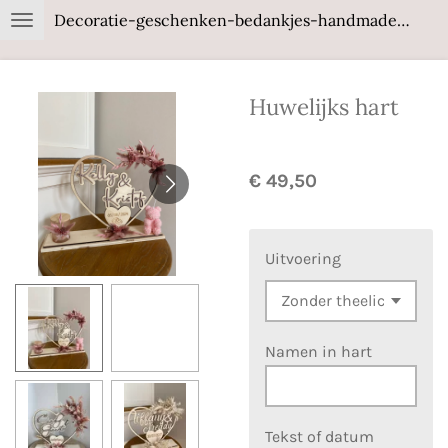
Decoratie-geschenken-bedankjes-handmade-wood
Ga
direct
naar
Huwelijks hart
de
hoofdinhoud
€ 49,50
Uitvoering
Namen in hart
Tekst of datum