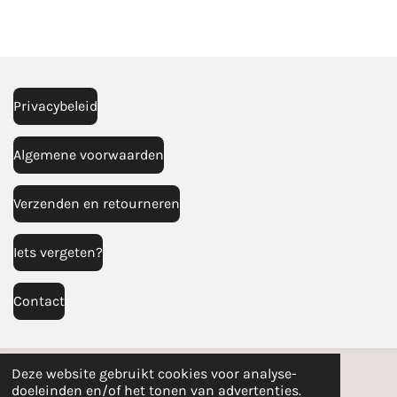
l
e
a
l
e
l
r
e
n
e
n
Privacybeleid
Algemene voorwaarden
Verzenden en retourneren
Iets vergeten?
Contact
Deze website gebruikt cookies voor analyse-
doeleinden en/of het tonen van advertenties.