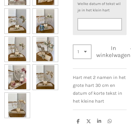
Welke datum of tekst wil
je in het klein hart
In
winkelwagen
Hart met 2 namen in het
grote hart 30 cm en
datum of korte tekst in
het kleine hart
D
D
S
D
e
e
h
e