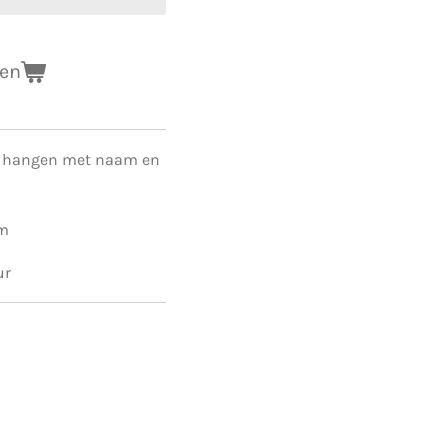
gen
te hangen met naam en
um
ur