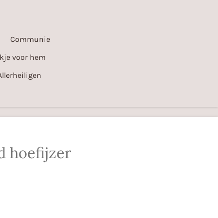
Communie
kje voor hem
Allerheiligen
 hoefijzer