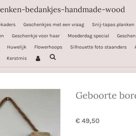
henken-bedankjes-handmade-wood
okaders
Geschenkjes met een vraag
Snij-tapas planken
en
Geschenkje voor haar
Moederdag special
Geschen
Huwelijk
Flowerhoops
Silhouette foto staanders
Kerstmis
Geboorte bord
€ 49,50