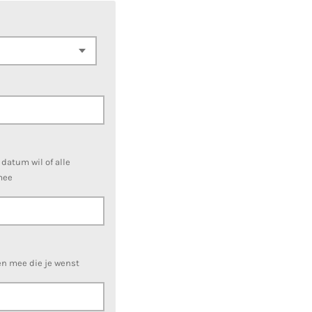
e datum wil of alle
mee
en mee die je wenst