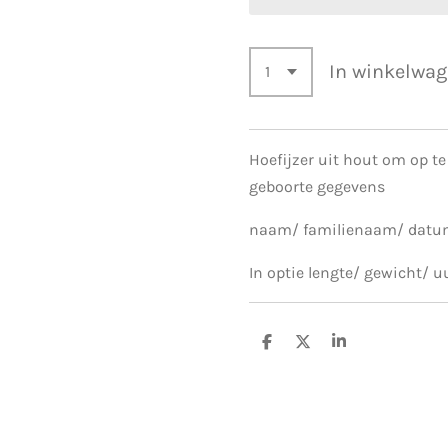
In winkelwa
Hoefijzer uit hout om op 
geboorte gegevens
naam/ familienaam/ dat
In optie lengte/ gewicht/ u
D
D
S
e
e
h
l
e
a
e
l
r
n
e