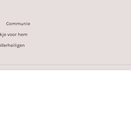
Communie
kje voor hem
Allerheiligen