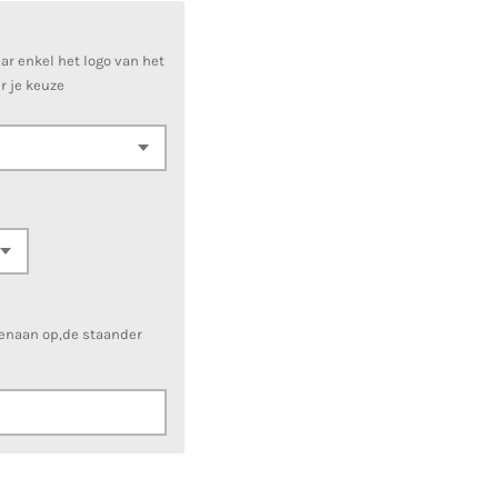
ar enkel het logo van het
r je keuze
venaan op,de staander