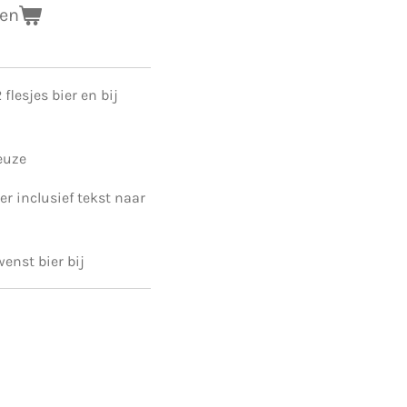
gen
flesjes bier en bij
euze
er inclusief tekst naar
enst bier bij