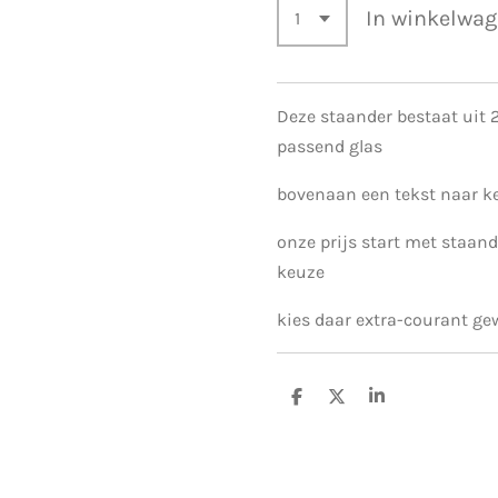
In winkelwa
Deze staander bestaat uit 2 
passend glas
bovenaan een tekst naar k
onze prijs start met staand
keuze
kies daar extra-courant gew
D
D
S
e
e
h
l
e
a
e
l
r
n
e