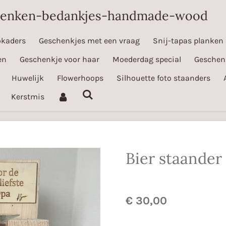
henken-bedankjes-handmade-wood
okaders
Geschenkjes met een vraag
Snij-tapas planken
en
Geschenkje voor haar
Moederdag special
Geschen
Huwelijk
Flowerhoops
Silhouette foto staanders
Kerstmis
Bier staander
€ 30,00