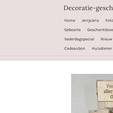
Ga
Decoratie-gesc
direct
naar
Home
Jerrycans
Fot
de
Geboorte
Geschenkbox
hoofdinhoud
Vaderdagspecial
Nieuw
Cadeaubon
Huisdieren