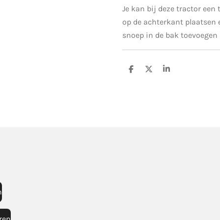
Je kan bij deze tractor een 
op de achterkant plaatsen e
snoep in de bak toevoegen
D
D
S
e
e
h
l
e
a
e
l
r
n
e
n
ren