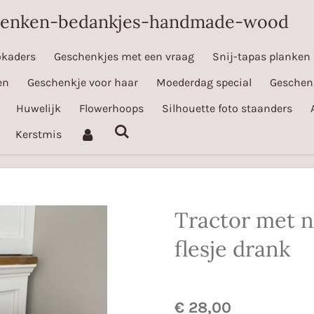
henken-bedankjes-handmade-wood
okaders
Geschenkjes met een vraag
Snij-tapas planken
en
Geschenkje voor haar
Moederdag special
Geschen
Huwelijk
Flowerhoops
Silhouette foto staanders
Kerstmis
Tractor met 
flesje drank
€ 28,00