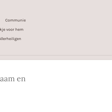
Communie
kje voor hem
Allerheiligen
naam en