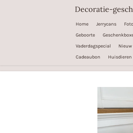
Ga
Decoratie-gesc
direct
naar
Home
Jerrycans
Fot
de
Geboorte
Geschenkbox
hoofdinhoud
Vaderdagspecial
Nieuw
Cadeaubon
Huisdieren