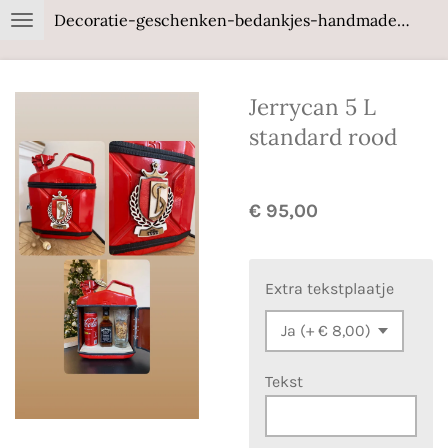
Decoratie-geschenken-bedankjes-handmade-wood
Ga
direct
naar
Jerrycan 5 L
de
hoofdinhoud
standard rood
€ 95,00
Extra tekstplaatje
Tekst