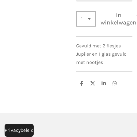
In
winkelwagen
Gevuld met 2 flesjes
Jupiler en 1 glas gevuld
met nootjes
D
D
S
D
e
e
h
e
l
e
a
l
e
l
r
e
n
e
n
Privacybeleid