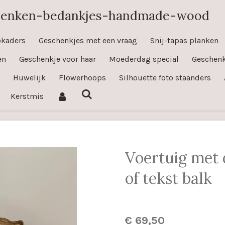
henken-bedankjes-handmade-wood
okaders
Geschenkjes met een vraag
Snij-tapas planken
en
Geschenkje voor haar
Moederdag special
Geschenk
Huwelijk
Flowerhoops
Silhouette foto staanders
Kerstmis
Voertuig met 
of tekst balk
€ 69,50