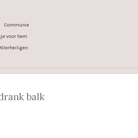
Communie
je voor hem
Allerheiligen
drank balk