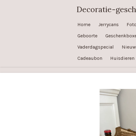
Ga
Decoratie-gesc
direct
naar
Home
Jerrycans
Fot
de
Geboorte
Geschenkbox
hoofdinhoud
Vaderdagspecial
Nieuw
Cadeaubon
Huisdieren