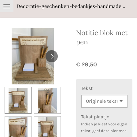
Decoratie-geschenken-bedankjes-handmade-wood
Ga
direct
naar
Notitie blok met
de
hoofdinhoud
pen
€ 29,50
Tekst
Tekst plaatje
Indien je kiest voor eigen
tekst, geef deze hier mee