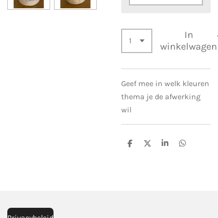
In
winkelwagen
Geef mee in welk kleuren
thema je de afwerking
wil
D
D
S
D
e
e
h
e
l
e
a
l
e
l
r
e
n
e
n
Privacybeleid