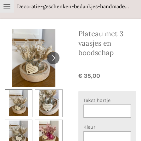
Decoratie-geschenken-bedankjes-handmade-wood
Ga
direct
naar
Plateau met 3
de
hoofdinhoud
vaasjes en
boodschap
€ 35,00
Tekst hartje
Kleur