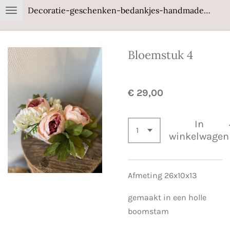
Decoratie-geschenken-bedankjes-handmade-wood
Ga
direct
naar
Bloemstuk 4
de
hoofdinhoud
€ 29,00
In
winkelwagen
Afmeting 26x10x13
gemaakt in een holle
boomstam