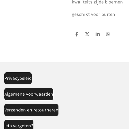
kwaliteits zijde bloemen
geschikt voor buiten
D
D
S
D
e
e
h
e
l
e
a
l
e
l
r
e
n
e
n
Privacybeleid
Algemene voorwaarden
Verzenden en retourneren
Iets vergeten?