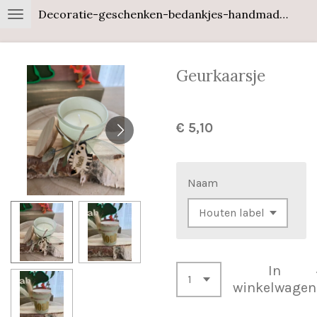
Decoratie-geschenken-bedankjes-handmade-wood
Ga
direct
naar
Geurkaarsje
de
hoofdinhoud
€ 5,10
Naam
In
winkelwagen