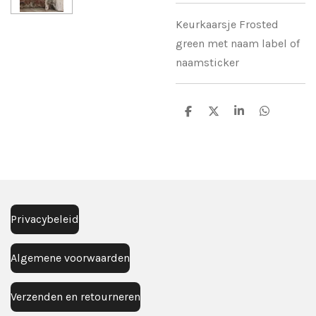
Keurkaarsje Frosted
green met naam label of
naamsticker
D
D
S
D
e
e
h
e
l
e
a
l
e
l
r
e
n
e
n
Privacybeleid
Algemene voorwaarden
Verzenden en retourneren