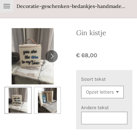
Decoratie-geschenken-bedankjes-handmade-wood
Ga
direct
naar
Gin kistje
de
hoofdinhoud
€ 68,00
Soort tekst
Andere tekst