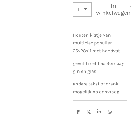
In
winkelwagen
Houten kistje van
multiplex populier
25x28x11 met handvat
gevuld met fles Bombay
gin en glas
andere tekst of drank
mogelijk op aanvraag
D
D
S
D
e
e
h
e
l
e
a
l
e
l
r
e