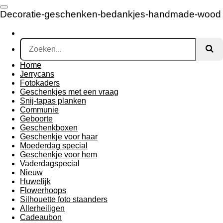
Ga
Decoratie-geschenken-bedankjes-handmade-wood
direct
naar
de
hoofdinhoud
Home
Jerrycans
Fotokaders
Geschenkjes met een vraag
Snij-tapas planken
Communie
Geboorte
Geschenkboxen
Geschenkje voor haar
Moederdag special
Geschenkje voor hem
Vaderdagspecial
Nieuw
Huwelijk
Flowerhoops
Silhouette foto staanders
Allerheiligen
Cadeaubon