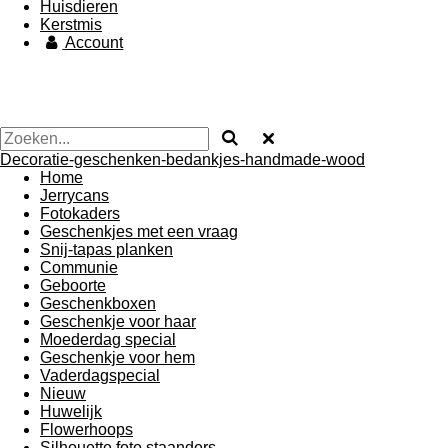
Huisdieren
Kerstmis
Account
Decoratie-geschenken-bedankjes-handmade-wood
Home
Jerrycans
Fotokaders
Geschenkjes met een vraag
Snij-tapas planken
Communie
Geboorte
Geschenkboxen
Geschenkje voor haar
Moederdag special
Geschenkje voor hem
Vaderdagspecial
Nieuw
Huwelijk
Flowerhoops
Silhouette foto staanders